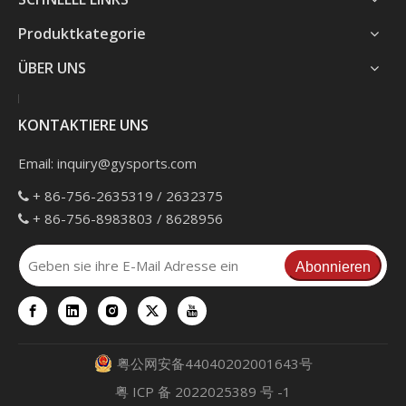
Produktkategorie
ÜBER UNS
KONTAKTIERE UNS
Email:
inquiry@gysports.com
+ 86-756-2635319 / 2632375

+ 86-756-8983803 / 8628956

Abonnieren
粤公网安备44040202001643号
粤 ICP 备 2022025389 号 -1