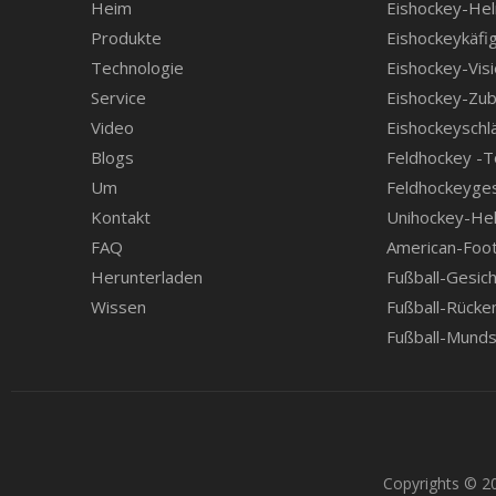
Heim
Eishockey-He
Produkte
Eishockeykäfi
Technologie
Eishockey-Visi
Service
Eishockey-Zu
Video
Eishockeyschl
Blogs
Feldhockey -
Um
Feldhockeyge
Kontakt
Unihockey-He
FAQ
American-Footb
Herunterladen
Fußball-Gesic
Wissen
Fußball-Rücke
Fußball-Munds
Copyrights © 2