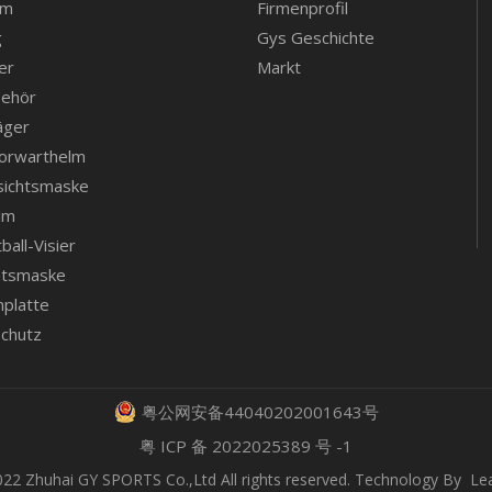
lm
Firmenprofil
g
Gys Geschichte
er
Markt
behör
äger
Torwarthelm
sichtsmaske
lm
all-Visier
htsmaske
nplatte
chutz
粤公网安备44040202001643号
粤 ICP 备 2022025389 号 -1
022 Zhuhai GY SPORTS Co.,Ltd All rights reserved. Technology By
Le