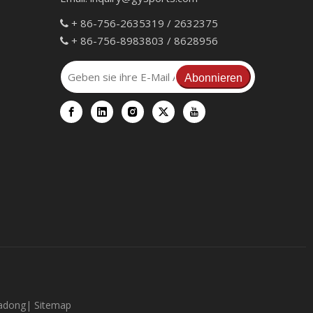
+ 86-756-2635319 / 2632375

+ 86-756-8983803 / 8628956

Abonnieren
adong
|
Sitemap