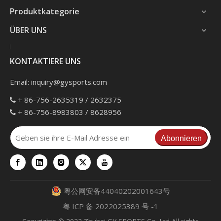
Produktkategorie
ÜBER UNS
KONTAKTIERE UNS
Email:
inquiry@gysports.com
+ 86-756-2635319 / 2632375

+ 86-756-8983803 / 8628956

Abonnieren
粤公网安备44040202001643号
粤 ICP 备 2022025389 号 -1