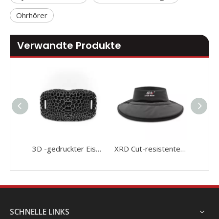
Ohrhörer
Verwandte Produkte
3D -gedruckter Eishockey -Helm Käfig Kinnbecher Ersatz
XRD Cut-resistente Eiskuiten-Eishockey-Hockey-Guard für Erwachsene
SCHNELLE LINKS