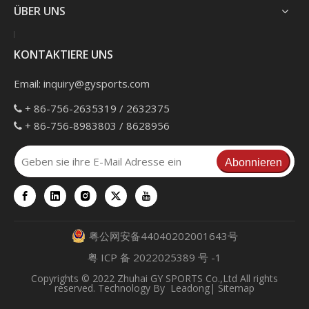
ÜBER UNS
KONTAKTIERE UNS
Email:
inquiry@gysports.com
+ 86-756-2635319 / 2632375

+ 86-756-8983803 / 8628956

Abonnieren
粤公网安备44040202001643号
粤 ICP 备 2022025389 号 -1
Copyrights © 2022 Zhuhai GY SPORTS Co.,Ltd All rights
reserved. Technology By
Leadong
|
Sitemap